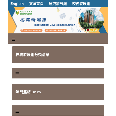
跳
English
文藻首頁
研究發展處
校務發展組
到
主
要
內
容
區
塊
校務發展組分類清單
熱門連結Links