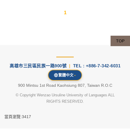
1
TOP
高雄市三民區民族一路900號
|
TEL : +886-7-342-6031
繁體中文
900 Mintsu 1st Road Kaohsiung 807, Taiwan R.O.C
© Copyright Wenzao Ursuline University of Languages ALL
RIGHTS RESERVED.
當頁瀏覽:3417