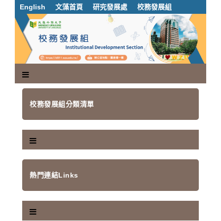
跳
English
文藻首頁
研究發展處
校務發展組
到
主
要
內
容
區
塊
校務發展組分類清單
熱門連結Links