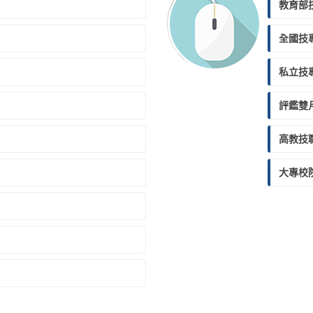
教育部
全國技
私立技
評鑑雙
高教技
大專校