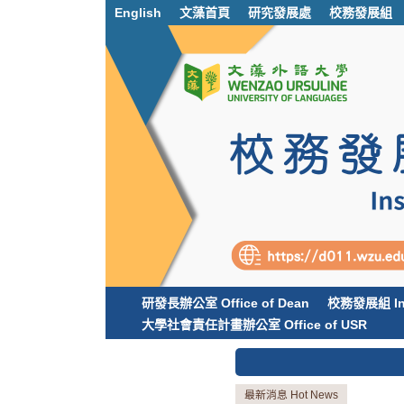
跳
English
文藻首頁
研究發展處
校務發展組
到
主
要
內
容
區
塊
研發長辦公室 Office of Dean
校務發展組 Inst
大學社會責任計畫辦公室 Office of USR
最新消息 Hot News