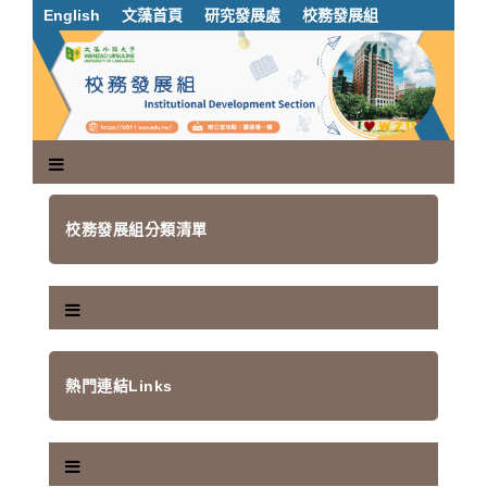
跳
English
文藻首頁
研究發展處
校務發展組
到
主
要
內
容
區
塊
校務發展組分類清單
熱門連結Links