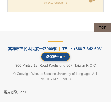
TOP
高雄市三民區民族一路900號
|
TEL : +886-7-342-6031
繁體中文
900 Mintsu 1st Road Kaohsiung 807, Taiwan R.O.C
© Copyright Wenzao Ursuline University of Languages ALL
RIGHTS RESERVED.
當頁瀏覽:3441