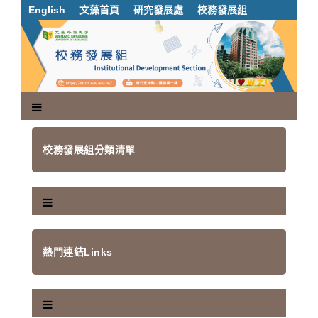
跳
English
文藻首頁
研究發展處
校務發展組
到
主
要
內
容
區
塊
校務發展組分類清單
熱門連結Links