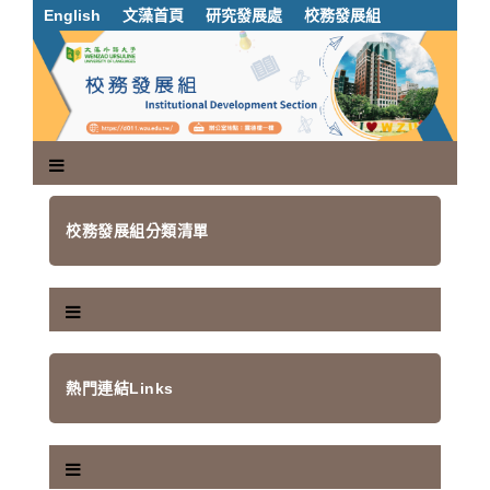
跳
English
文藻首頁
研究發展處
校務發展組
到
主
要
內
容
區
塊
校務發展組分類清單
熱門連結Links