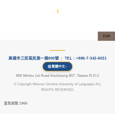
1
TOP
高雄市三民區民族一路900號
|
TEL : +886-7-342-6031
繁體中文
900 Mintsu 1st Road Kaohsiung 807, Taiwan R.O.C
© Copyright Wenzao Ursuline University of Languages ALL
RIGHTS RESERVED.
當頁瀏覽:1966